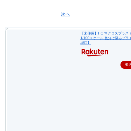
次へ
【未使用】HG マクロスプラス YF
1/100スケール 色分け済みプラ
城店】
楽