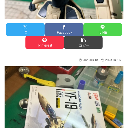
X
Facebook
LINE
Pinterest
コピー
2023.03.18
2023.04.16